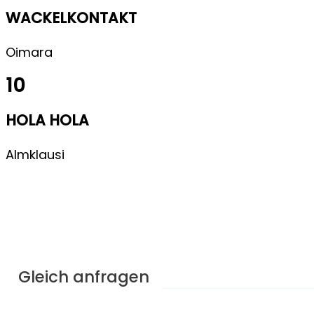
WACKELKONTAKT
Oimara
10
HOLA HOLA
Almklausi
Bei Fragen gleich melden.
Falls noch Fragen auftreten, dann sende gleich ei
Anfrage über die Formulare.
Gleich anfragen