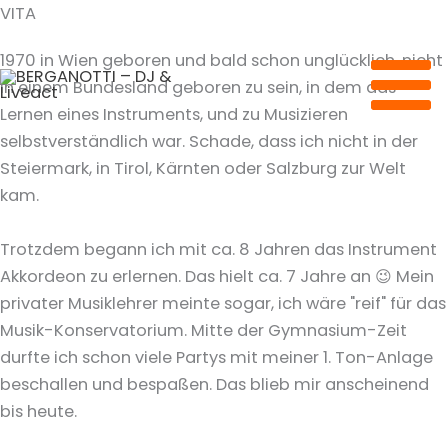
Zum
VITA
Inhalt
1970 in Wien geboren und bald schon unglücklich, nicht
springen
in einem Bundesland geboren zu sein, in dem das
Lernen eines Instruments, und zu Musizieren
selbstverständlich war. Schade, dass ich nicht in der
Steiermark, in Tirol, Kärnten oder Salzburg zur Welt
kam.
Trotzdem begann ich mit ca. 8 Jahren das Instrument
Akkordeon zu erlernen. Das hielt ca. 7 Jahre an 😉 Mein
privater Musiklehrer meinte sogar, ich wäre "reif" für das
Musik-Konservatorium. Mitte der Gymnasium-Zeit
durfte ich schon viele Partys mit meiner 1. Ton-Anlage
beschallen und bespaßen. Das blieb mir anscheinend
bis heute.